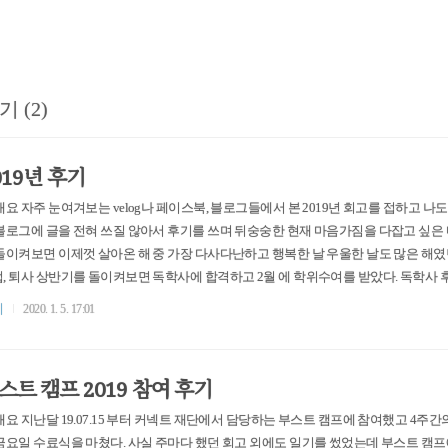
기 (2)
019년 후기
 개요 자주 눈여겨보는 velog나 페이스북, 블로그들에서 본 2019년 회고를 접하고 나
블로그에 글을 전혀 쓰질 않아서 후기를 쓰며 뒤숭숭한 현재 마음가짐을 다잡고 싶은 마
돌이켜보면 이제껏 살아온 해 중 가장 다사다난하고 행복한 날 우울한 날도 많은 해였던
, 퇴사 상반기를 돌이켜보면 독학사에 합격하고 2월 에 학위수여를 받았다. 독학사
을 때만 해도 내 노력으로 무언가를 이뤘다는 것이 참 뿌듯했었고, 자신감에 차있던
기
2020. 1. 5. 17:01
발표를 통지받은 기간 동안 진행했었던 프로젝트에서도 생각했던 것보다 많은 격려
조금은 편안한 마음가짐으로..
스트 캠프 2019 참여 후기
 개요 지난달 19.07.15 부터 커넥트 재단에서 담당하는 부스트 캠프에 참여했고 4주
금요일 수료식을 마쳤다. 사실 주마다 했던 회고 외에도 일기를 썼었는데 부스트 캠