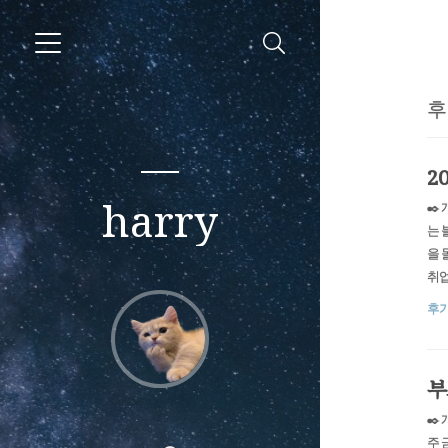
후
2
harry
✒️
는 
을 
취업
격했
후
합격
서 
부
✒️
주 