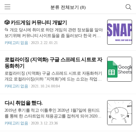
분류 전체보기 (8)
🎲 카드게임 커뮤니티 개발기
📂 개요 당시에 취미로 하던 게임의 관련 정보들을 알아
보기위해 커뮤니티 사이트들을 좀 둘러보다 한국 커뮤
니티 사이트가 없는걸 알게됐다. 물론 이미 만들어진 해
카테고리 없음
2023. 2. 22. 01:21
외 사이트를 유용하게 사용할 수 있었지만 광고가 너무
많고, 사이트 속도가 너무 느려서 이용하기가 불편했다.
이런점들과 과거에 했던 게임관련 웹프로젝트가 여러
로컬라이징 (지역화) 구글 스프레드 시트로 자
커뮤니티에서 자생적으로 홍보되어 피드백이나, 의견
동화하기
들을 들을 수 있던것이 생각나 내가 한번 개발해볼까 라
로컬라이징 (지역화) 구글 스프레드 시트로 자동화하기
는 마음으로 진행해보기로 했다. ❓ 뭘 개발했나 먼저 사
개요 로컬라이징(이하 "지역화")에 드는 소요는 작업의
이트내에서 다루는 가장 큰 주제인 마블스냅이라는 카
복잡도와는 별개로 상당히 번거롭고, 소통이 어려운 부
카테고리 없음
2021. 10. 24. 00:04
드게임에서는 16장의 각기 다른 카드를 하나의 덱(카드
분이라 느껴 이글을 작성하게 됐습니다. 다른 프로젝트
뭉치)으로 구성해 경쟁하여 승부하는 게임이다. 쉽게
혹은 후에 있을 개발상에 비용과 시간을 단축시키기위
비유하자면 16마리의 포켓몬들을 카드의 형태로 이용
해 더 나은방법이 있을지 고민해본 점에 관한 글입니다.
다시 취업을 했다.
해 싸우는 게임이라고 이해하면 될..
개념적으로도 그리 복잡하지 않은 방법이고 구현도 그
2019년 후기를 적고 이틀후인 2020년 1월7일에 원티드
렇게 어렵지 않기에 프론트엔드 개발자가 아니시더라
를 통해 한 스타트업의 채용공고를 접하게 되어 2020년
도 번역과정을 이해하기위해 한번씩 읽어보셨으면 좋
2월3일 부터 첫 사회생활을 시작하게 되었다. 사실 면접
카테고리 없음
2020. 3. 12. 23:36
겠습니다. 그동안 사용했던 일반적인 방법 현재 진행하
을 봤을때만 해도 대답을 잘못한것 같아서 별 기대를 안
고있는 프로젝트에서 이루어지는 지역화는 useTranslate
했는데 블로그나 깃허브를 좋게 봤다고 하셨다. 작년에