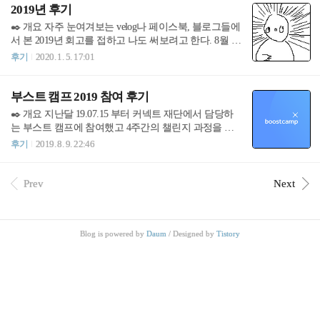
()라는 hook(함수)에 한글 텍스트를 넣어 사용자의 언어
참가했던 부스트 캠프에서 기본적인 지식을 쌓았고, 남
2019년 후기
설정에 따라 번역된 텍스트를 리턴하는 함수를 사용합
는 기간동안 Express 와 React를 이용해 작은 프로젝트를
✒️ 개요 자주 눈여겨보는 velog나 페이스북, 블로그들에
니다. 위의 과정에서 ..
하나 했었는데 조금씩 관리해왔던 github 와 프로젝트를
서 본 2019년 회고를 접하고 나도 써보려고 한다. 8월 이
좋게 봐주셨던것 같다. 직군은 JS 를 다루는 주니어 웹
후로는 블로그에 글을 전혀 쓰질 않아서 후기를 쓰며 뒤
후기
2020. 1. 5. 17:01
개발자로 취업하게 되었고, 현재 회사에서는 백엔드와
숭숭한 현재 마음가짐을 다잡고 싶은 마음이 있기도 하
프론트를 모두 조금씩 경험해보고 있는 중이다. 사실 이
고 💦 19년을 돌이켜보면 이제껏 살아온 해 중 가장 다
글을 쓰게 된 이유는.. 한달정도 회사를 다니면서 생각
사다난하고 행복한 날 우울한 날도 많은 해였던 것 같
부스트 캠프 2019 참여 후기
해보니 19년 후기에 적었던 것들을 대부..
다. 🎓 독학사부터 취업, 퇴사 상반기를 돌이켜보면 독
✒️ 개요 지난달 19.07.15 부터 커넥트 재단에서 담당하
학사에 합격하고 2월 에 학위수여를 받았다. 독학사 후
는 부스트 캠프에 참여했고 4주간의 챌린지 과정을 거
기에서도 언급했었지만 합격했을 때만 해도 내 노력으
쳐 지난주 금요일 수료식을 마쳤다. 사실 주마다 했던
후기
2019. 8. 9. 22:46
로 무언가를 이뤘다는 것이 참 뿌듯했었고, 자신감에 차
회고 외에도 일기를 썼었는데 부스트 캠프에서의 활동
있던 시기였다. 시험을 준비하고 합격발표를 통지받은
이 즐거웠던 탓인지 수료식을 마치고도 아쉽다는 생각
기간 동안 진행했었던 프로젝트에서도 생각했던 것보
이 많이 나서 좋은 추억으로 남기기 위해 후기를 적어보
Prev
Next
다 많은 격려와 피드백들을 들을 수 있어서 조금은 편안
려고 한다. ❓ 계기 올해 초? 상반기에는 독학사를 통해
한 마음가짐으로..
학사학위를 받고 취업을 했다. 이후 이전에 쓰던 블로그
에서 취업을 했다라는 글을 남기며 4월 22일부터 8월 21
Blog is powered by
Daum
/ Designed by
Tistory
일까지 진행되는 신입사원 교육에 참여하고 있었다. 신
입 사원 교육에 참여하면서 느낀 바로는 내가 생각하던
곳과는 많이 다른 회사였다는걸 느꼈다. 솔직히 말하면
재미없었다. 사회생활을 처음 시작하는 처지에서 이런
소릴 하는 ..